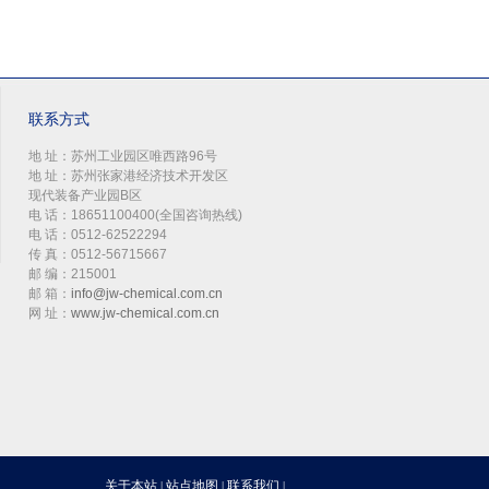
联系方式
地 址：苏州工业园区唯西路96号
地 址：苏州张家港经济技术开发区
现代装备产业园B区
电 话：18651100400(全国咨询热线)
电 话：0512-62522294
传 真：0512-56715667
邮 编：215001
邮 箱：
info@jw-chemical.com.cn
网 址：
www.jw-chemical.com.cn
关于本站
站点地图
联系我们
|
|
|